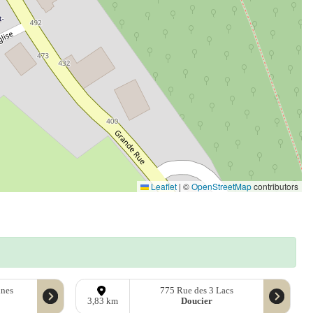
Leaflet
|
©
OpenStreetMap
contributors
ines
775 Rue des 3 Lacs
Doucier
3,83 km