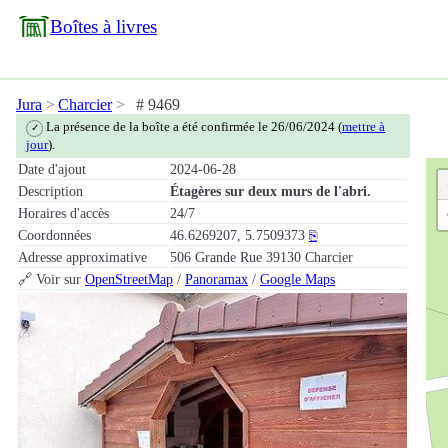
Boîtes à livres
Jura
Charcier
# 9469
La présence de la boîte a été confirmée le 26/06/2024 (
mettre à
✓
jour
).
Date d'ajout
2024-06-28
Description
Étagères sur deux murs de l'abri.
Horaires d'accès
24/7
Coordonnées
46.6269207, 5.7509373
⎘
Adresse approximative
506 Grande Rue 39130 Charcier
🔗 Voir sur
OpenStreetMap
/
Panoramax
/
Google Maps