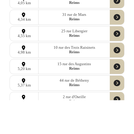
Reims
4,05 km
31 rue de Mars
Reims
4,34 km
25 rue Libergier
Reims
4,55 km
10 rue des Trois Raisinets
Reims
4,98 km
15 rue des Augustins
Reims
5,20 km
44 rue de Bétheny
Reims
5,37 km
2 rue d'Oseille
Reims
5,58 km
3bis Avenue Georges Clemenceau
Reims
5,65 km
place Nicolas Bergier