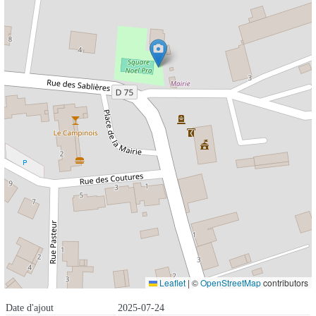
Leaflet
|
©
OpenStreetMap
contributors
Date d'ajout
2025-07-24