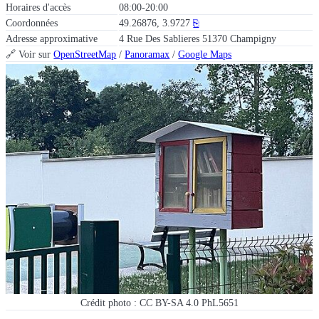
Horaires d'accès
08:00-20:00
Coordonnées
49.26876, 3.9727
⎘
Adresse approximative
4 Rue Des Sablieres 51370 Champigny
🔗 Voir sur
OpenStreetMap
/
Panoramax
/
Google Maps
Crédit photo : CC BY-SA 4.0 PhL5651