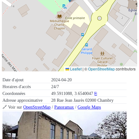
Leaflet
|
©
OpenStreetMap
contributors
Date d'ajout
2024-04-20
Horaires d'accès
24/7
Coordonnées
49.5911088, 3.6540047
⎘
Adresse approximative
28 Rue Jean Jaurès 02000 Chambry
🔗 Voir sur
OpenStreetMap
/
Panoramax
/
Google Maps