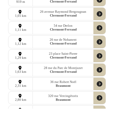
Clermont-Ferrand
919 m
26 avenue Raymond Bergougnan
Clermont-Ferrand
1,05 km
54 rue Drelon
Clermont-Ferrand
1,11 km
26 rue de Nohanent
Clermont-Ferrand
1,12 km
23 place Saint-Pierre
Clermont-Ferrand
1,29 km
28 rue du Parc de Montjuzet
Clermont-Ferrand
1,63 km
36 rue Robert Noël
Beaumont
2,31 km
320 rue Vercingétorix
Beaumont
2,80 km
350 rue Clément Ader
Beaumont
3,67 km