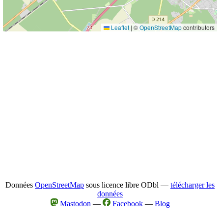
Leaflet
|
©
OpenStreetMap
contributors
Données
OpenStreetMap
sous licence libre ODbl —
télécharger les
données
Mastodon
—
Facebook
—
Blog