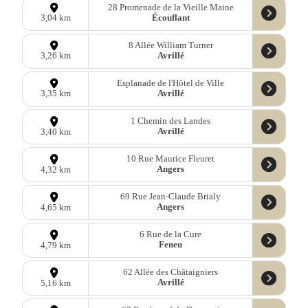
28 Promenade de la Vieille Maine
Écouflant
3,04 km
8 Allée William Turner
Avrillé
3,26 km
Esplanade de l'Hôtel de Ville
Avrillé
3,35 km
1 Chemin des Landes
Avrillé
3,40 km
10 Rue Maurice Fleuret
Angers
4,32 km
69 Rue Jean-Claude Brialy
Angers
4,65 km
6 Rue de la Cure
Feneu
4,79 km
62 Allée des Châtaigniers
Avrillé
5,16 km