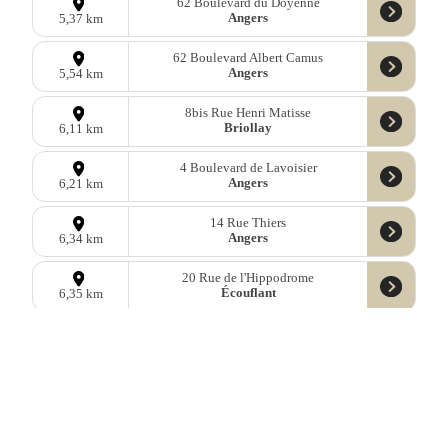
62 Boulevard du Doyenné
Angers
5,37 km
62 Boulevard Albert Camus
Angers
5,54 km
8bis Rue Henri Matisse
Briollay
6,11 km
4 Boulevard de Lavoisier
Angers
6,21 km
14 Rue Thiers
Angers
6,34 km
20 Rue de l'Hippodrome
Écouflant
6,35 km
1 Rue Robert Surcouf
Angers
6,36 km
Données
OpenStreetMap
sous licence libre ODbl —
télécharger les
données