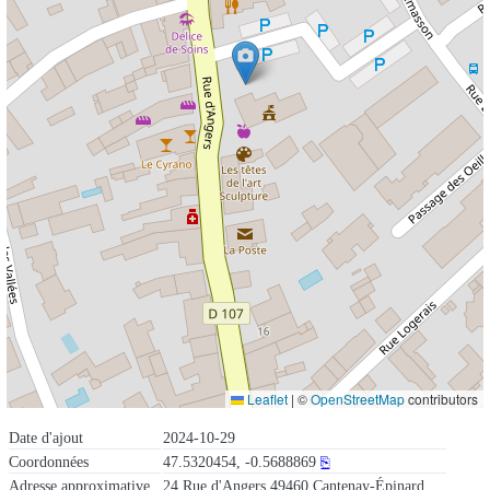
Leaflet
|
©
OpenStreetMap
contributors
Date d'ajout
2024-10-29
Coordonnées
47.5320454, -0.5688869
⎘
Adresse approximative
24 Rue d'Angers 49460 Cantenay-Épinard