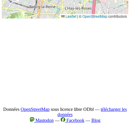
Leaflet
|
©
OpenStreetMap
contributors
Données
OpenStreetMap
sous licence libre ODbl —
télécharger les
données
Mastodon
—
Facebook
—
Blog