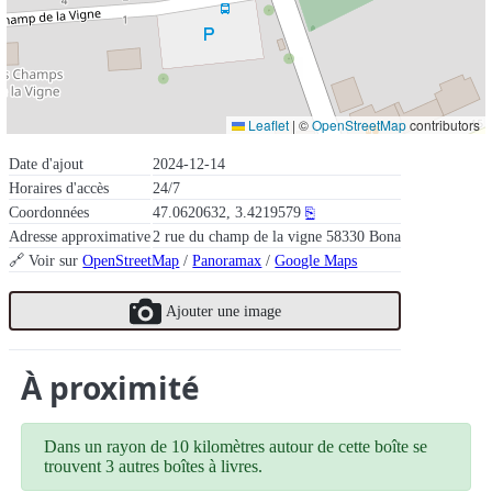
Leaflet
|
©
OpenStreetMap
contributors
Date d'ajout
2024-12-14
Horaires d'accès
24/7
Coordonnées
47.0620632, 3.4219579
⎘
Adresse approximative
2 rue du champ de la vigne 58330 Bona
🔗 Voir sur
OpenStreetMap
/
Panoramax
/
Google Maps
Ajouter une image
À proximité
Dans un rayon de 10 kilomètres autour de cette boîte se
trouvent 3 autres boîtes à livres.