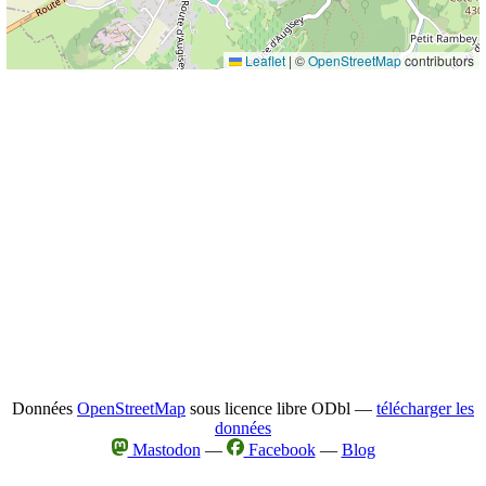
Leaflet
|
©
OpenStreetMap
contributors
Données
OpenStreetMap
sous licence libre ODbl —
télécharger les
données
Mastodon
—
Facebook
—
Blog