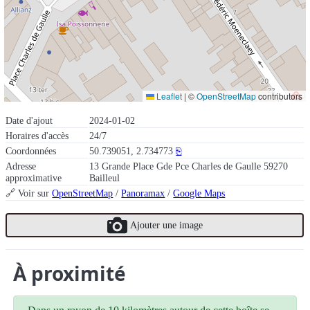
Leaflet
|
©
OpenStreetMap
contributors
Date d'ajout
2024-01-02
Horaires d'accès
24/7
Coordonnées
50.739051, 2.734773
⎘
Adresse
13 Grande Place Gde Pce Charles de Gaulle 59270
approximative
Bailleul
🔗 Voir sur
OpenStreetMap
/
Panoramax
/
Google Maps
Ajouter une image
À proximité