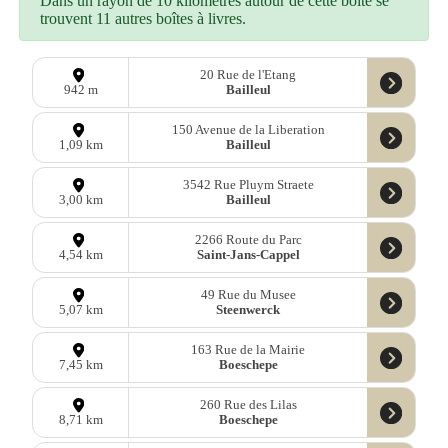
Dans un rayon de 10 kilomètres autour de cette boîte se
trouvent 11 autres boîtes à livres.
20 Rue de l'Etang
Bailleul
942 m
150 Avenue de la Liberation
Bailleul
1,09 km
3542 Rue Pluym Straete
Bailleul
3,00 km
2266 Route du Parc
Saint-Jans-Cappel
4,54 km
49 Rue du Musee
Steenwerck
5,07 km
163 Rue de la Mairie
Boeschepe
7,45 km
260 Rue des Lilas
Boeschepe
8,71 km