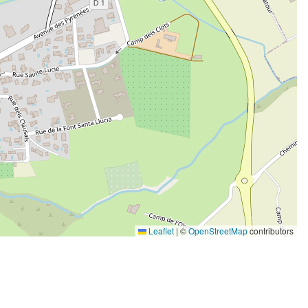
Leaflet
|
©
OpenStreetMap
contributors