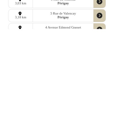
Périgny
3,03 km
5 Rue de Valencay
Périgny
3,18 km
4 Avenue Edmond Grasset
Angoulins
3,24 km
65bis Rue du Chay
Angoulins
3,31 km
11 Avenue des Amériques
La Rochelle
3,38 km
29 Rue Pilatre de Rozier
La Rochelle
3,75 km
12ter Rue de l’Eglise
La Jarne
3,78 km
3 Rue Bujaud
La Rochelle
3,87 km
32 Rue du Cordouan