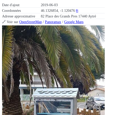
Date d'ajout
2019-06-03
Coordonnées
46.1326854, -1.120476
⎘
Adresse approximative
82 Place des Grands Pres 17440 Aytré
🔗 Voir sur
OpenStreetMap
/
Panoramax
/
Google Maps