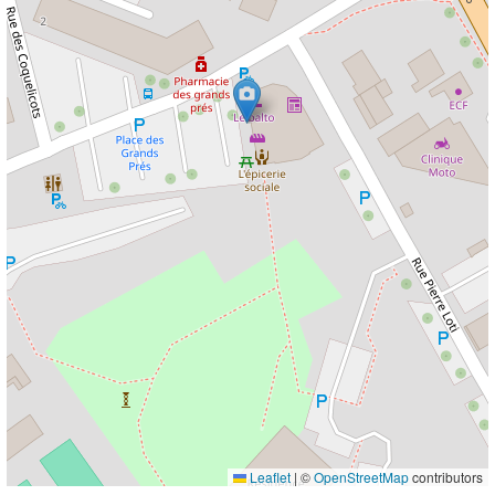
Leaflet
|
©
OpenStreetMap
contributors