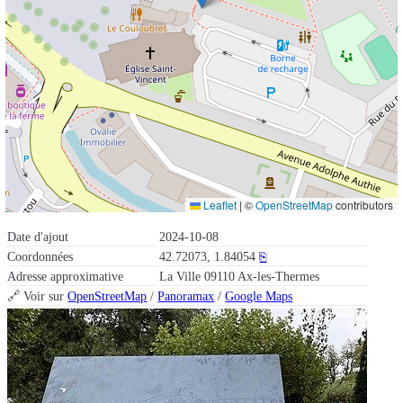
Leaflet
|
©
OpenStreetMap
contributors
Date d'ajout
2024-10-08
Coordonnées
42.72073, 1.84054
⎘
Adresse approximative
La Ville 09110 Ax-les-Thermes
🔗 Voir sur
OpenStreetMap
/
Panoramax
/
Google Maps