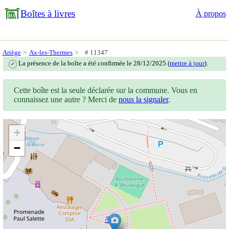
Boîtes à livres
À propos
Ariège
Ax-les-Thermes
# 11347
La présence de la boîte a été confirmée le 28/12/2025 (
mettre à jour
).
✓
Cette boîte est la seule déclarée sur la commune. Vous en
connaissez une autre ? Merci de
nous la signaler
.
+
−