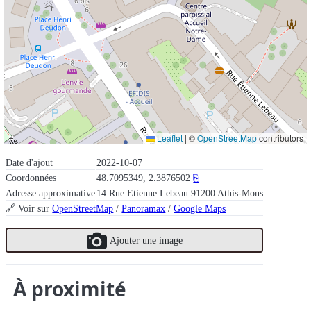
Leaflet
|
©
OpenStreetMap
contributors
Date d'ajout
2022-10-07
Coordonnées
48.7095349, 2.3876502
⎘
Adresse approximative
14 Rue Etienne Lebeau 91200 Athis-Mons
🔗 Voir sur
OpenStreetMap
/
Panoramax
/
Google Maps
Ajouter une image
À proximité