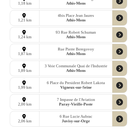
Athis-Mons
1,18 km
4bis Place Jean Jaures
Athis-Mons
1,21 km
93 Rue Robert Schuman
Athis-Mons
1,24 km
Rue Pierre Beregovoy
Athis-Mons
1,87 km
3 Voie Communale Quai de l'Industrie
Athis-Mons
1,89 km
6 Place du President Robert Lakota
Vigneux-sur-Seine
1,99 km
7 Impasse de l'Aviation
Paray-Vieille-Poste
2,00 km
6 Rue Lucie Aubrac
Juvisy-sur-Orge
2,06 km
1 Allée François Vincent Raspail