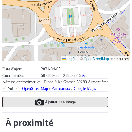
Leaflet
|
©
OpenStreetMap
contributors
Date d'ajout
2021-04-05
Coordonnées
50.6829334, 2.8856546
⎘
Adresse approximative
1 Place Jules Guesde 59280 Armentières
🔗 Voir sur
OpenStreetMap
/
Panoramax
/
Google Maps
Ajouter une image
À proximité