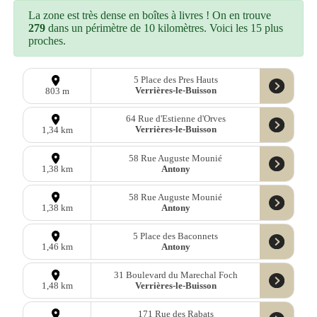
La zone est très dense en boîtes à livres ! On en trouve
279
dans un périmètre de 10 kilomètres. Voici les 15 plus
proches.
5 Place des Pres Hauts
Verrières-le-Buisson
803 m
64 Rue d'Estienne d'Orves
Verrières-le-Buisson
1,34 km
58 Rue Auguste Mounié
Antony
1,38 km
58 Rue Auguste Mounié
Antony
1,38 km
5 Place des Baconnets
Antony
1,46 km
31 Boulevard du Marechal Foch
Verrières-le-Buisson
1,48 km
171 Rue des Rabats