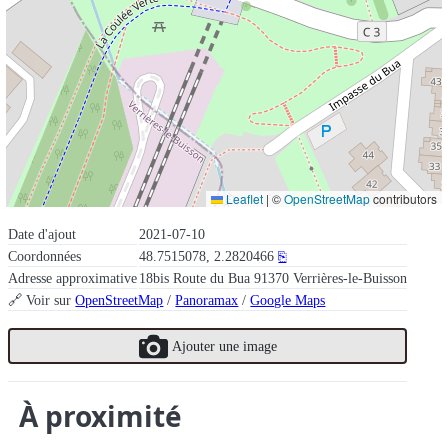
Leaflet
|
©
OpenStreetMap
contributors
Date d'ajout
2021-07-10
Coordonnées
48.7515078, 2.2820466
⎘
Adresse approximative
18bis Route du Bua 91370 Verrières-le-Buisson
🔗 Voir sur
OpenStreetMap
/
Panoramax
/
Google Maps
Ajouter une image
À proximité