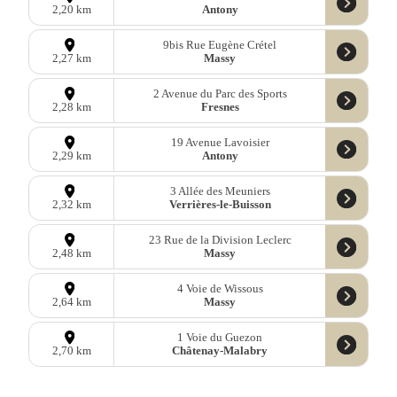
Antony
2,20 km
9bis Rue Eugène Crétel
Massy
2,27 km
2 Avenue du Parc des Sports
Fresnes
2,28 km
19 Avenue Lavoisier
Antony
2,29 km
3 Allée des Meuniers
Verrières-le-Buisson
2,32 km
23 Rue de la Division Leclerc
Massy
2,48 km
4 Voie de Wissous
Massy
2,64 km
1 Voie du Guezon
Châtenay-Malabry
2,70 km
28 Rue Jérôme Bonaparte