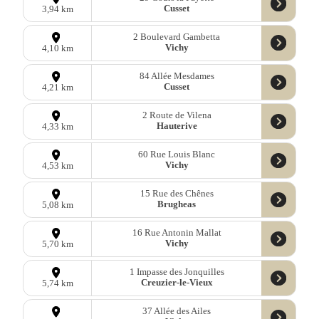
Cusset
3,94 km
2 Boulevard Gambetta
Vichy
4,10 km
84 Allée Mesdames
Cusset
4,21 km
2 Route de Vilena
Hauterive
4,33 km
60 Rue Louis Blanc
Vichy
4,53 km
15 Rue des Chênes
Brugheas
5,08 km
16 Rue Antonin Mallat
Vichy
5,70 km
1 Impasse des Jonquilles
Creuzier-le-Vieux
5,74 km
37 Allée des Ailes