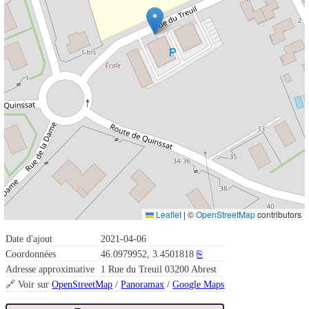
Leaflet
|
©
OpenStreetMap
contributors
Date d'ajout
2021-04-06
Coordonnées
46.0979952, 3.4501818
⎘
Adresse approximative
1 Rue du Treuil 03200 Abrest
🔗 Voir sur
OpenStreetMap
/
Panoramax
/
Google Maps